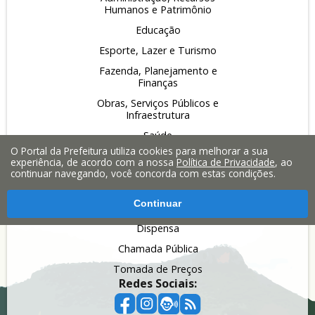
Humanos e Patrimônio
Educação
Esporte, Lazer e Turismo
Fazenda, Planejamento e
Finanças
Obras, Serviços Públicos e
Infraestrutura
Saúde
Licitações:
O Portal da Prefeitura utiliza cookies para melhorar a sua
experiência, de acordo com a nossa
Política de Privacidade
, ao
Pregão
continuar navegando, você concorda com estas condições.
Leilão
Continuar
Inexigibilidade
Dispensa
Chamada Pública
Tomada de Preços
Redes Sociais: