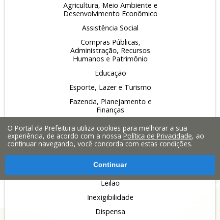
Agricultura, Meio Ambiente e
Desenvolvimento Econômico
Assistência Social
Compras Públicas,
Administração, Recursos
Humanos e Patrimônio
Educação
Esporte, Lazer e Turismo
Fazenda, Planejamento e
Finanças
Obras, Serviços Públicos e
O Portal da Prefeitura utiliza cookies para melhorar a sua
Infraestrutura
experiência, de acordo com a nossa
Política de Privacidade
, ao
continuar navegando, você concorda com estas condições.
Saúde
Licitações:
Continuar
Pregão
Leilão
Inexigibilidade
Dispensa