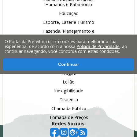
Humanos e Patrimônio
Educação
Esporte, Lazer e Turismo
Fazenda, Planejamento e
Finanças
O Portal da Prefeitura utiliza cookies para melhorar a sua
Obras, Serviços Públicos e
experiência, de acordo com a nossa
Política de Privacidade
, ao
Infraestrutura
continuar navegando, você concorda com estas condições.
Saúde
Continuar
Licitações:
Pregão
Leilão
Inexigibilidade
Dispensa
Chamada Pública
Tomada de Preços
Redes Sociais: