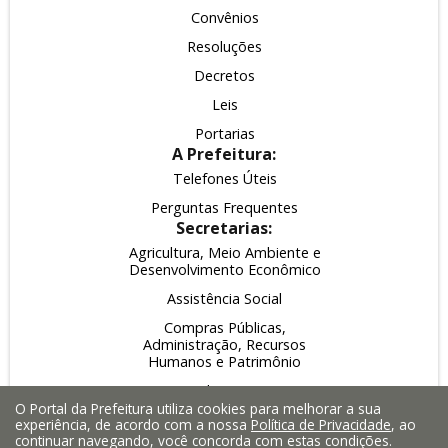
Convênios
Resoluções
Decretos
Leis
Portarias
A Prefeitura:
Telefones Úteis
Perguntas Frequentes
Secretarias:
Agricultura, Meio Ambiente e
Desenvolvimento Econômico
Assistência Social
Compras Públicas,
Administração, Recursos
Humanos e Patrimônio
Educação
O Portal da Prefeitura utiliza cookies para melhorar a sua
Esporte, Lazer e Turismo
experiência, de acordo com a nossa
Política de Privacidade
, ao
continuar navegando, você concorda com estas condições.