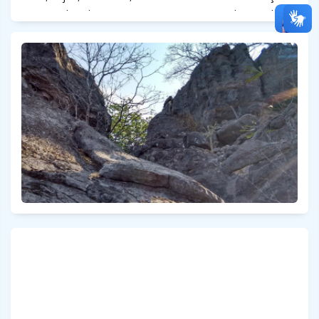
era completada por caça e pesca no Rio Verde Grande. A
dificuldade maior era encontrar sal, principalmente para
conservar os alimentos. Daí surgiu a necessidade de se
dirigir a outras terras para vender arroz e comprar sal e
café. A construção da estrada de ferro em Janaúba
contribuiu para a chegada de pessoas de outras cidades
a partir da década de 1940, como Matias Cardoso,
Porteirinha, Salinas e Janaúba. Com a chegada das
famílias e de um padre, costumes e cultura externa
foram ao poucos sendo incorporados ao modo de vida
da população.