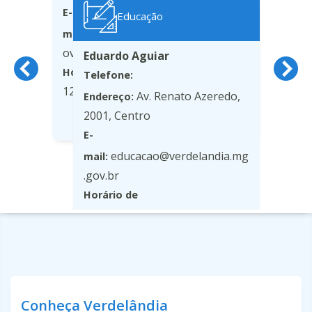
E-
Educação
agricultura@verdelandia.mg.g
mail:
ov.br
Eduardo Aguiar
07:00 às
Horário de funcionamento:
Telefone:
Av. Renato Azeredo,
Endereço:
Saiba mais
2001, Centro
E-
educacao@verdelandia.mg
mail:
.gov.br
Horário de
07:00 às 12:00/
funcionamento:
Saiba mais
Conheça Verdelândia