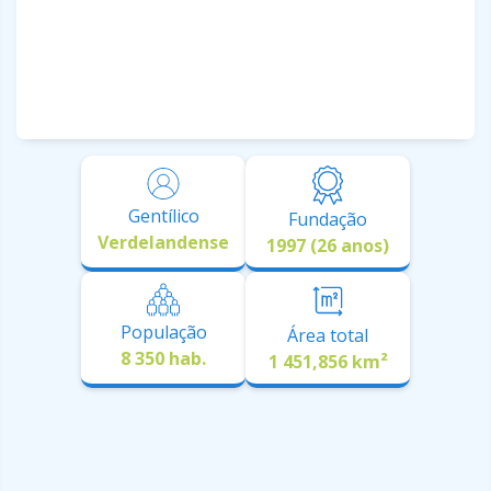
Gentílico
Fundação
Verdelandense
1997 (26 anos)
População
Área total
8 350 hab.
1 451,856 km²