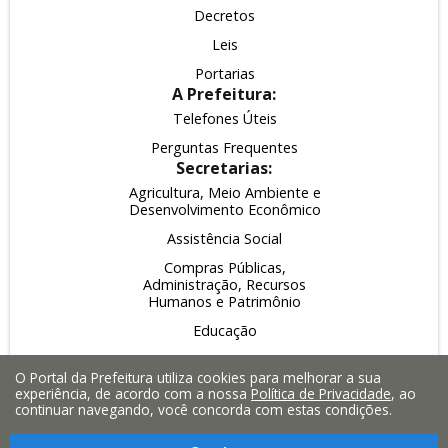
Decretos
Leis
Portarias
A Prefeitura:
Telefones Úteis
Perguntas Frequentes
Secretarias:
Agricultura, Meio Ambiente e
Desenvolvimento Econômico
Assistência Social
Compras Públicas,
Administração, Recursos
Humanos e Patrimônio
Educação
Esporte, Lazer e Turismo
O Portal da Prefeitura utiliza cookies para melhorar a sua
Fazenda, Planejamento e
experiência, de acordo com a nossa
Política de Privacidade
, ao
Finanças
continuar navegando, você concorda com estas condições.
Obras, Serviços Públicos e