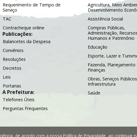
Requerimento de Tempo de
Agricultura, Meio Ambie
Serviço
Desenvolvimento Econ
TAC
Assistência Social
Contracheque online
Compras Públicas,
Administração, Recurso
Publicações:
Humanos e Patrimônio
Balancetes da Despesa
Educação
Convênios
Esporte, Lazer e Turism
Resoluções
Fazenda, Planejamento 
Decretos
Finanças
Leis
Obras, Serviços Públicos
Infraestrutura
Portarias
A Prefeitura:
Saúde
Telefones Úteis
Perguntas Frequentes
periência, de acordo com a nossa
Política de Privacidade
, ao continuar 