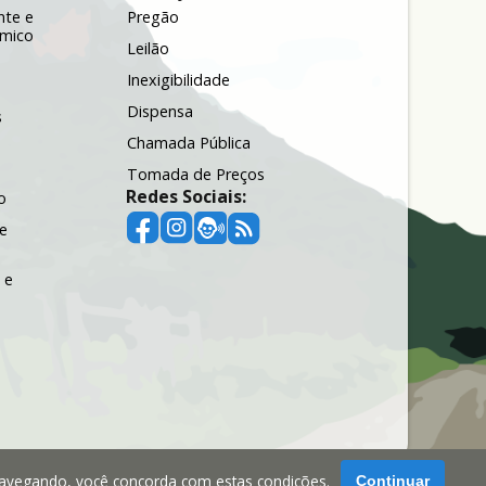
nte e
Pregão
ômico
Leilão
Inexigibilidade
Dispensa
s
Chamada Pública
Tomada de Preços
Redes Sociais:
o
e
 e
navegando, você concorda com estas condições.
Continuar