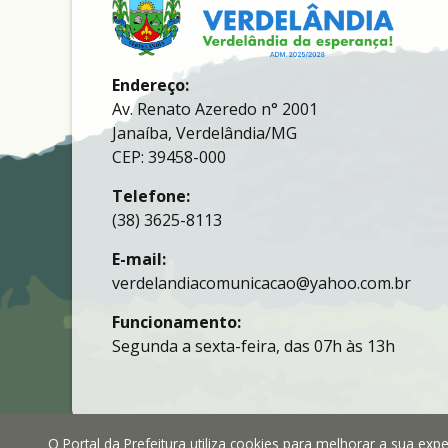
Endereço:
Av. Renato Azeredo n° 2001
Janaíba, Verdelândia/MG
CEP: 39458-000
Telefone:
(38) 3625-8113
E-mail:
verdelandiacomunicacao@yahoo.com.br
Funcionamento:
Segunda a sexta-feira, das 07h às 13h
O Portal da Prefeitura utiliza cookies para melhorar a sua ex