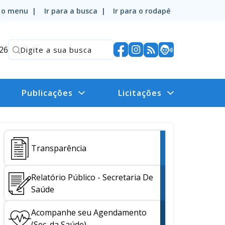
a o menu |
Ir para a busca |
Ir para o rodapé
026
Publicações
Licitações
Transparência
Relatório Público - Secretaria De
Saúde
Acompanhe seu Agendamento
(Sec. da Saúde)