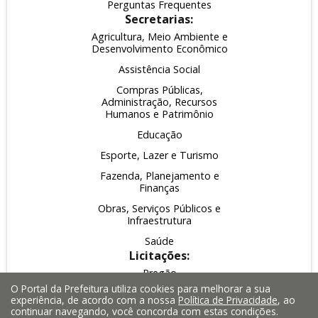
Perguntas Frequentes
Secretarias:
Agricultura, Meio Ambiente e
Desenvolvimento Econômico
Assistência Social
Compras Públicas,
Administração, Recursos
Humanos e Patrimônio
Educação
Esporte, Lazer e Turismo
Fazenda, Planejamento e
Finanças
Obras, Serviços Públicos e
Infraestrutura
Saúde
Licitações:
Pregão
O Portal da Prefeitura utiliza cookies para melhorar a sua
Leilão
experiência, de acordo com a nossa
Política de Privacidade
, ao
continuar navegando, você concorda com estas condições.
Inexigibilidade