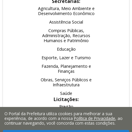
Secretarias:
Agricultura, Meio Ambiente e
Desenvolvimento Econômico
Assistência Social
Compras Públicas,
Administração, Recursos
Humanos e Patrimônio
Educação
Esporte, Lazer e Turismo
Fazenda, Planejamento e
Finanças
Obras, Serviços Públicos e
Infraestrutura
Saúde
Licitações:
Pregão
O Portal da Prefeitura utiliza cookies para melhorar a sua
Leilão
experiência, de acordo com a nossa
Política de Privacidade
, ao
continuar navegando, você concorda com estas condições.
Inexigibilidade